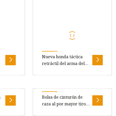
caza
Custom Tactical Waterproof Gun
Sling Shot Gun Case Pará
Nueva honda táctica
retráctil del arma del
llavero de la cuerda del
ng
resorte
os
Nombre del producto: Nueva
el
cuerda de resorte táctica retráctil
a
Bolsa de cinturón de
sEmbalaje
llavero pistola honda militar
caza al por mayor tiro
resaFAQ
cuerda de seguridad al aire
de honda de pistola