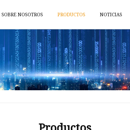
SOBRE NOSOTROS
PRODUCTOS
NOTICIAS
Eslinga de pistola
Bolsa táctica
Mochila táctica
bolsa de armas
Funda táctica
funda de cintura
Funda para calzas
Ropa militar
Chaleco táctico
Productos