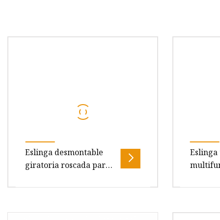
Eslinga desmontable
Eslinga 
giratoria roscada para
multifu
pistolas Barril Pistola
puntos 
Sling Adaptador
misión 
giratorio Sling Shot
pistola 
Descripción general Descripción
Xiamen H
Gun Trager
del producto Perfil de la empresa
establec