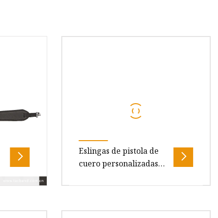
Eslingas de pistola de
cuero personalizadas
ajustables al por mayor
Estuche de pistola de
eslinga de pistola de
ng Sling
Descripción general del producto
neopreno de 2 puntos
sa
Venta al por mayor Gun Belt Bag