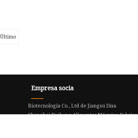
impermeable táctico
personalizado
cripción
Descripción general del producto
a empresa
Bolsa de cinturón de caza al por
 y envío
mayor Eslinga de pistola
impermeable táctica personali
Último
Empresa socia
Biotecnología Co., Ltd de Jiangsu Disa
Shanghai Kuihong Alimentos Máquina Fabricac
Hunan Yijé Especial Acero Ciencia Tecnología C
proveedores de sistemas de guía web de china