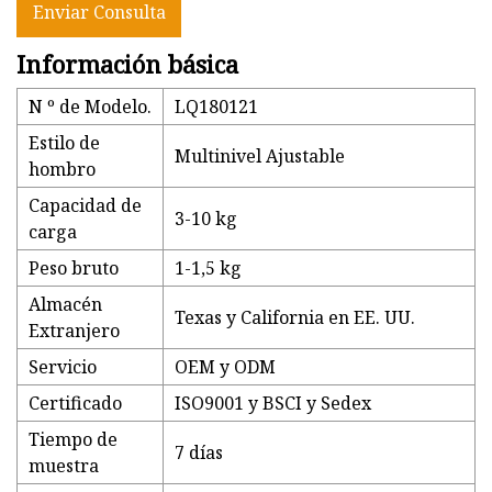
Enviar Consulta
Información básica
N º de Modelo.
LQ180121
Estilo de
Multinivel Ajustable
hombro
Capacidad de
3-10 kg
carga
Peso bruto
1-1,5 kg
Almacén
Texas y California en EE. UU.
Extranjero
Servicio
OEM y ODM
Certificado
ISO9001 y BSCI y Sedex
Tiempo de
7 días
muestra