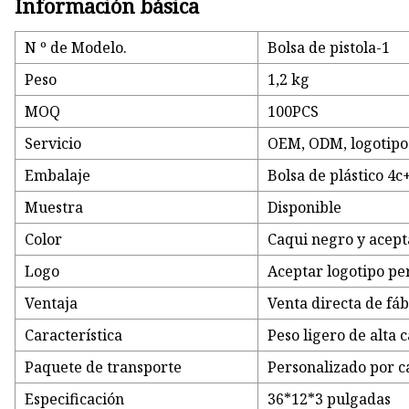
Información básica
N º de Modelo.
Bolsa de pistola-1
Peso
1,2 kg
MOQ
100PCS
Servicio
OEM, ODM, logotipo 
Embalaje
Bolsa de plástico 4c
Muestra
Disponible
Color
Caqui negro y acept
Logo
Aceptar logotipo pe
Ventaja
Venta directa de fáb
Característica
Peso ligero de alta c
Paquete de transporte
Personalizado por c
Especificación
36*12*3 pulgadas