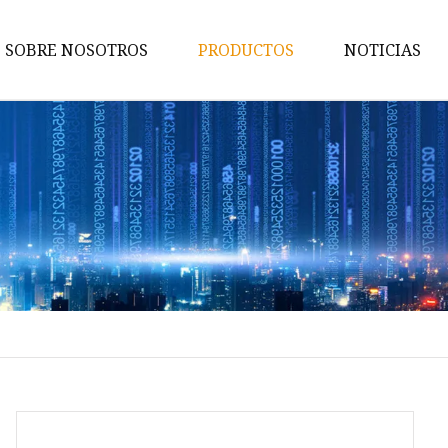
SOBRE NOSOTROS
PRODUCTOS
NOTICIAS
Eslinga de pistola
Bolsa táctica
Mochila táctica
bolsa de armas
Funda táctica
funda de cintura
Funda para calzas
Ropa militar
Chaleco táctico