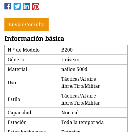
Enviar Consulta
Información básica
N º de Modelo.
B200
Género
Unisexo
Material
nailon 500d
Tácticas/Al aire
Uso
libre/Tiro/Militar
Tácticas/Al aire
Estilo
libre/Tiro/Militar
Capacidad
Normal
Estación
Toda la temporada