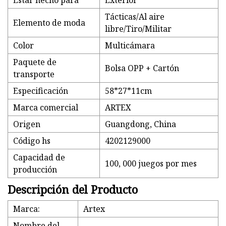
Estar hecho para
Exterior
Tácticas/Al aire
Elemento de moda
libre/Tiro/Militar
Color
Multicámara
Paquete de
Bolsa OPP + Cartón
transporte
Especificación
58*27*11cm
Marca comercial
ARTEX
Origen
Guangdong, China
Código hs
4202129000
Capacidad de
100, 000 juegos por mes
producción
Descripción del Producto
Marca:
Artex
Nombre del